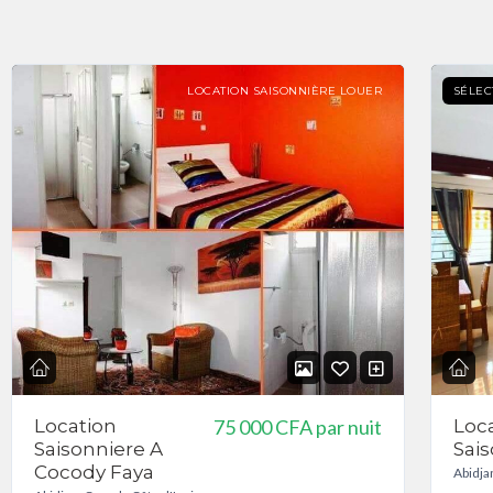
LOCATION SAISONNIÈRE LOUER
SÉLEC
Location
75 000 CFA
par nuit
Loc
Saisonniere A
Sai
Cocody Faya
Abidja