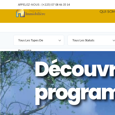
APPELEZ-NOUS : (+225) 07 08 46 35 14
QUI SOM
Tous Les Types De
Tous Les Statuts
Propriété
Découvr
progra