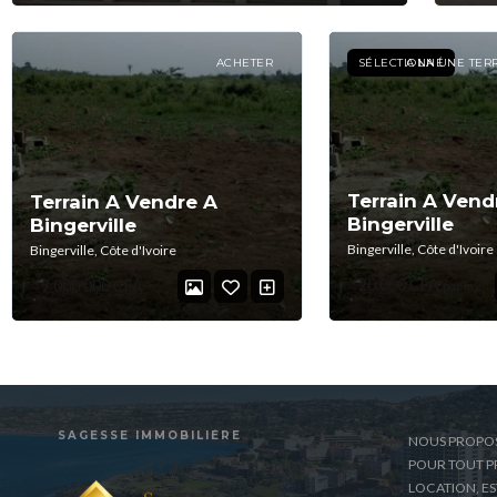
ACHETER
SÉLECTIONNÉ
A LA UNE TER
Terrain A Vend
Terrain A Vendre A
Bingerville
Bingerville
Bingerville, Côte d'Ivoire
Bingerville, Côte d'Ivoire
20 000 CFA
9 000 000 CFA
par m2
SAGESSE IMMOBILIÈRE
NOUS PROPO
POUR TOUT PR
LOCATION, E