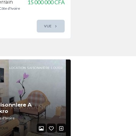
rrain
15 000 000 CFA
Côte d'Ivoire
VUE
LOCATION SAISONNIÈRE LOUER
isonniere A
kro
 d'Ivoire
 JOUR