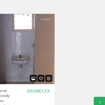
LOUER
’une
350 000 CFA
ocody
ou