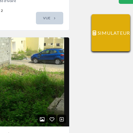
e d'Ivoire
2
VUE
SIMULATEUR
ACHETER