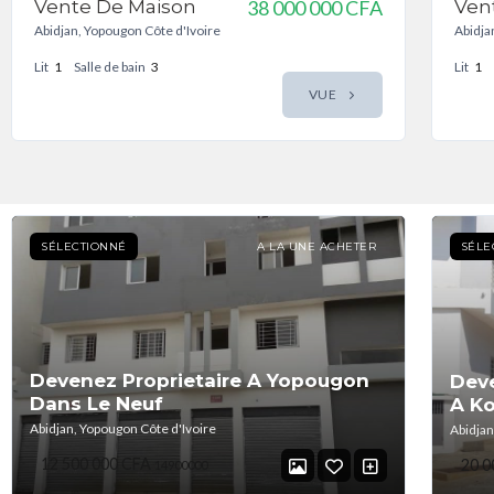
Vente De Maison
38 000 000 CFA
Ven
Abidjan, Yopougon Côte d'Ivoire
Abidja
Lit
1
Salle de bain
3
Lit
1
VUE
SÉLECTIONNÉ
A LA UNE ACHETER
SÉLE
Devenez Proprietaire A Yopougon
Deve
Dans Le Neuf
A K
Abidjan, Yopougon Côte d'Ivoire
Abidjan
12 500 000 CFA
20 0
14900000