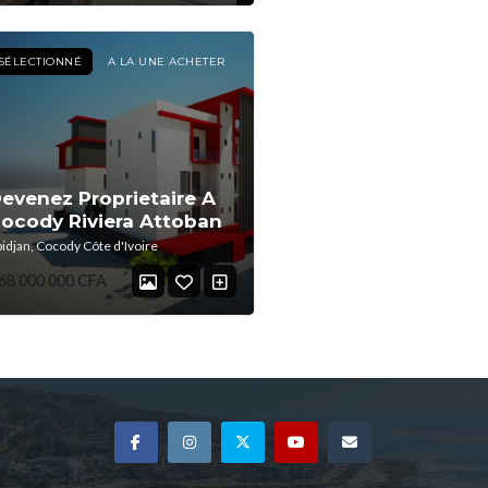
SÉLECTIONNÉ
A LA UNE ACHETER
evenez Proprietaire A
ocody Riviera Attoban
idjan, Cocody Côte d'Ivoire
68 000 000 CFA