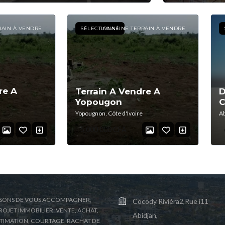
RAIN À VENDRE
SÉLECTIONNÉ
A LA UNE TERRAIN À VENDRE
re A
Terrain A Vendre A
D
Yopougon
C
Yopougnon, Côte d'Ivoire
Ab
5 000 000 CFA
SONS DE VOUS ACCOMPAGNER,
Cocody Riviéra2,Rue i11
OJET IMMOBILIER: VENTE, ACHAT,
Abidjan,
STIMATION, COURTAGE, RACHAT DE