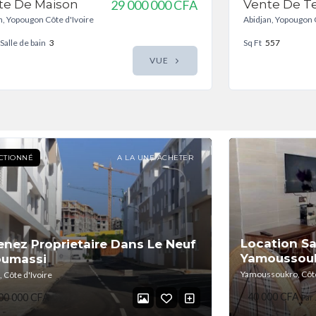
te De Maison
29 000 000 CFA
Vente De Te
n, Yopougon Côte d'Ivoire
Abidjan, Yopougon 
Salle de bain
3
Sq Ft
557
VUE
CTIONNÉ
A LA UNE ACHETER
Location Sa
nez Proprietaire Dans Le Neuf
Yamoussou
oumassi
Yamoussoukro, Côte
, Côte d'Ivoire
40 000 CFA
00 000 CFA
Par