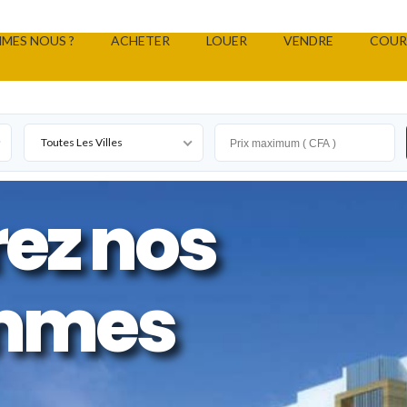
MES NOUS ?
ACHETER
LOUER
VENDRE
COUR
Toutes Les Villes
ez nos
mmes