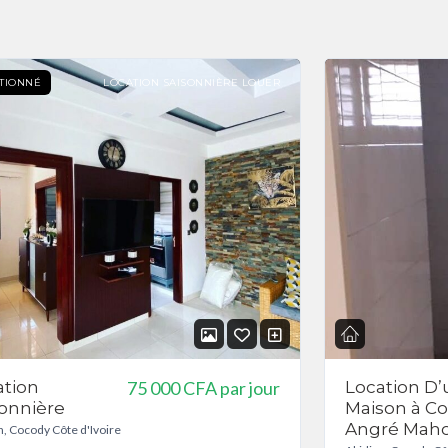
TIONNÉ
LOCATION SAISONNIÈRE LOUER
ation
75 000 CFA
par jour
Location D
sonnière
Maison à C
Angré Mah
n, Cocody Côte d'Ivoire