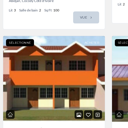
Abidjan, Cocody Côte d'Ivoire
Lit
2
Lit
3
Salle de bain
2
Sq Ft
100
VUE
SÉLECTIONNÉ
ACHETER
SÉLEC