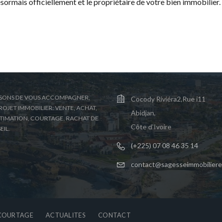
sormais officiellement et le propriétaire de votre bien immobilier.
SONS DE VOUS ACCOMPAGNER,
Cocody Riviéra2,Rue i11
OJET IMMOBILIER: VENTE, ACHAT,
Abidjan,
STIMATION, COURTAGE, RACHAT DE
Côte d'Ivoire
EIL.
(+225) 07 08 46 35 14
contact@sagesseimmobilier
COURTAGE
ACTUALITES
CONTACT