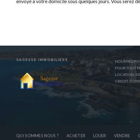
envoyé à votre domicile sous quelques jours. Vous serez dé
SAGESSE IMMOBILIÈRE
NOUS PROPO
POUR TOUT PR
LOCATION, E
CREDIT, CONS
QUI SOMMES NOUS ?
ACHETER
LOUER
VENDRE