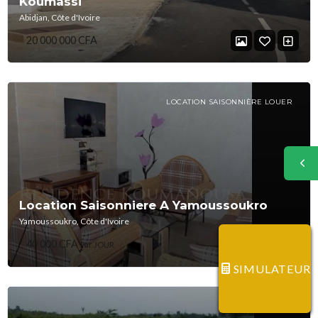
Koumassi
Abidjan, Côte d'Ivoire
20 000 000 CFA
LOCATION SAISONNIÈRE LOUER
Location Saisonniere A Yamoussoukro
Yamoussoukro, Côte d'Ivoire
40 000 CFA
Par JOUR
SIMULATEUR
ACHETER