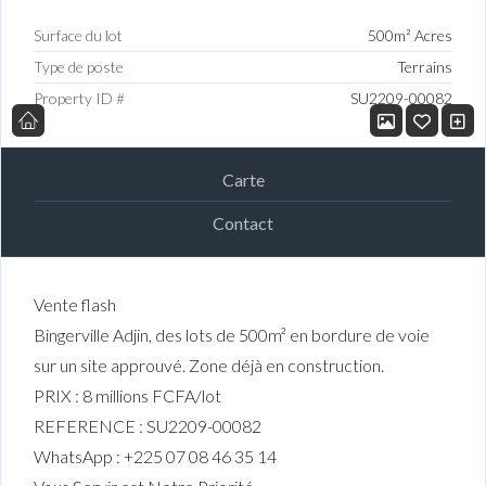
Surface du lot
500m² Acres
Type de poste
Terrains
Property ID #
SU2209-00082
Carte
Contact
Vente flash
Bingerville Adjin, des lots de 500m² en bordure de voie
sur un site approuvé. Zone déjà en construction.
PRIX : 8 millions FCFA/lot
REFERENCE : SU2209-00082
WhatsApp : +225 07 08 46 35 14