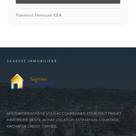
Paiement Mensuel:
CFA
SAGESSE IMMOBILIÈRE
NOUS PROPOSONS DE VOUS ACCOMPAGNER, POUR TOUT PROJET
IMMOBILIER: VENTE, ACHAT, LOCATION, ESTIMATION, COURTAGE,
RACHAT DE CREDIT, CONSEIL.