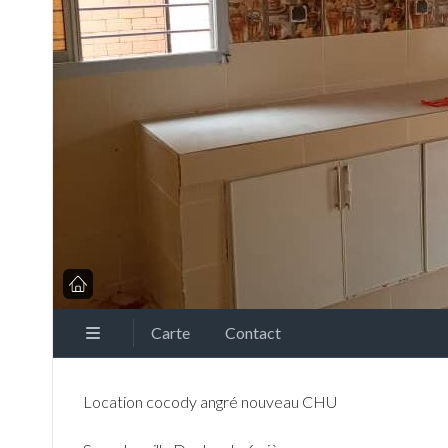
Carte
Contact
Location cocody angré nouveau CHU