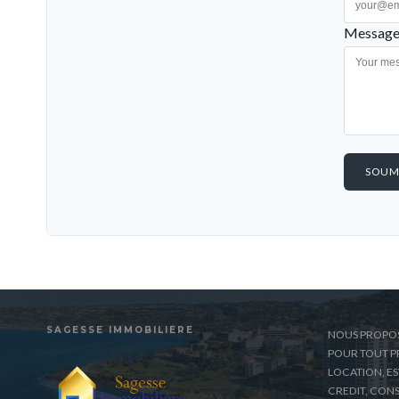
Message
SOUM
SAGESSE IMMOBILIÈRE
NOUS PROPO
POUR TOUT PR
LOCATION, E
CREDIT, CONS