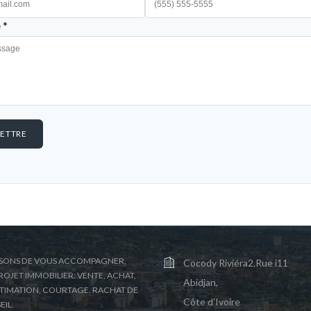
 *
ETTRE
SONS DE VOUS ACCOMPAGNER,
Cocody Riviéra2,Rue i11
OJET IMMOBILIER: VENTE, ACHAT,
Abidjan,
STIMATION, COURTAGE, RACHAT DE
Côte d'Ivoire
EIL.