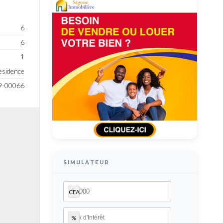
6
6
1
Residence
9-00066
SIMULATEUR
CFA
%