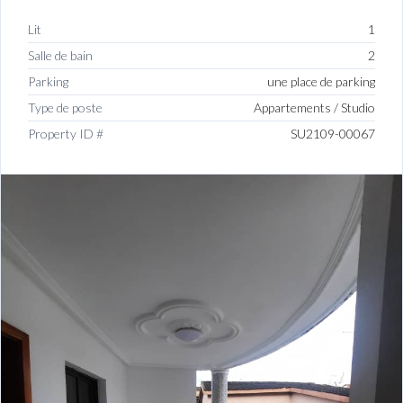
Lit
1
Salle de bain
2
Parking
une place de parking
Type de poste
Appartements / Studio
Property ID #
SU2109-00067