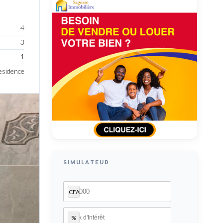
4
3
1
Residence
SIMULATEUR
CFA
%