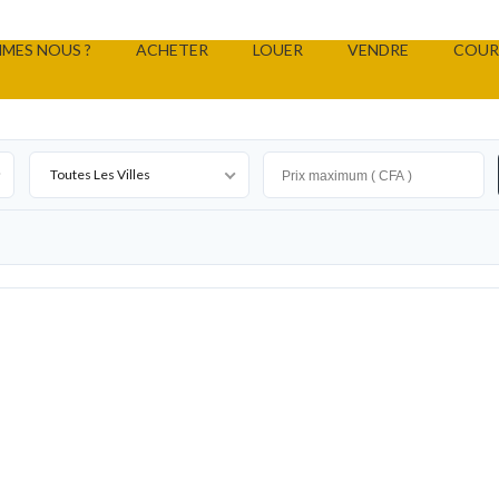
MES NOUS ?
ACHETER
LOUER
VENDRE
COUR
Toutes Les Villes
LOCATION SAISONNIERE
e