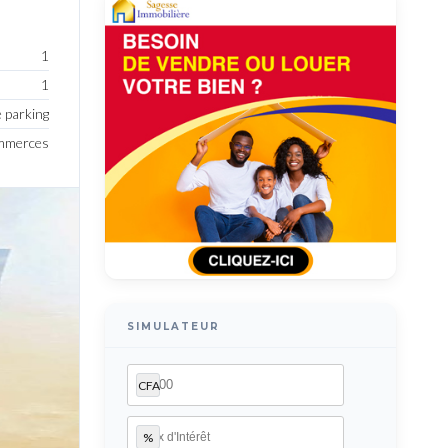
1
1
e parking
ommerces
SIMULATEUR
CFA
%