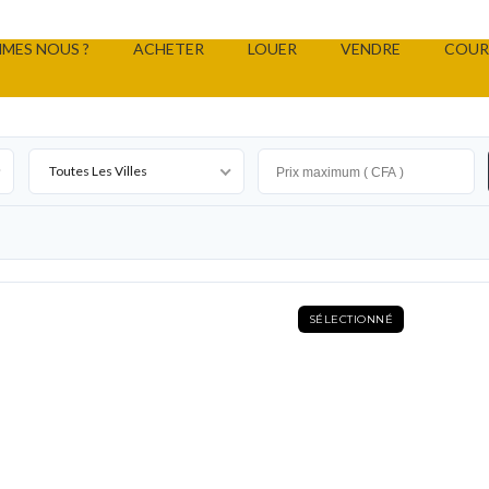
MES NOUS ?
ACHETER
LOUER
VENDRE
COUR
Toutes Les Villes
SÉLECTIONNÉ
MAISON A