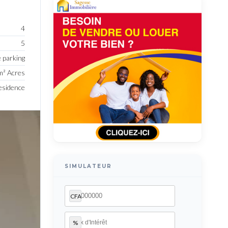
4
5
e parking
² Acres
Residence
SIMULATEUR
CFA
%