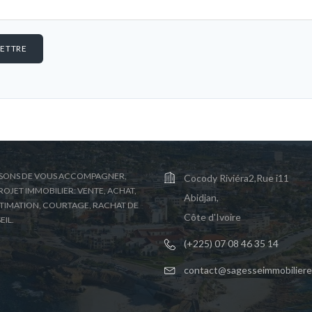
ETTRE
SONS DE VOUS ACCOMPAGNER,
Cocody Riviéra2,Rue i11
OJET IMMOBILIER: VENTE, ACHAT,
Abidjan,
STIMATION, COURTAGE, RACHAT DE
Côte d'Ivoire
EIL.
(+225) 07 08 46 35 14
contact@sagesseimmobilier