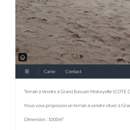
Carte
Contact
Terrain à Vendre à Grand Bassam Mokeyville (COTE 
Nous vous proposons un terrain à vendre situer à G
Dimension : 1000m²