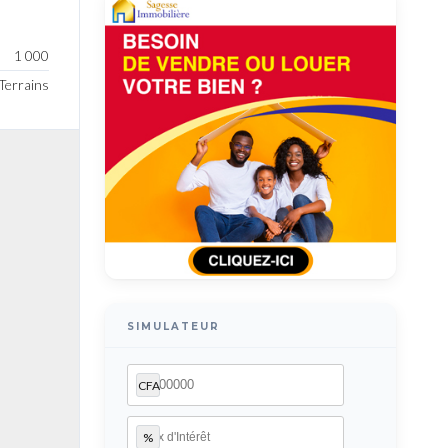
1 000
Terrains
SIMULATEUR
CFA
%