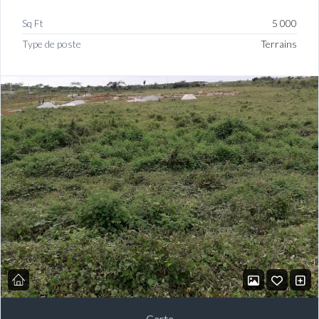
Sq Ft
5 000
Type de poste
Terrains
Carte