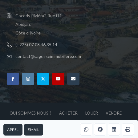
Cocody Riviéra2,Rue i11
Abidjan,
Côte d'Ivoire
(+225) 07 08 46 35 14
contact@sagesseimmobiliere.com
QUI SOMMES NOUS ?
ACHETER
LOUER
VENDRE
COURTAGE
ACTUALITES
CONTACT
APPEL
EMAIL
© 2026 Sagesse immobilière, Tous droits réservés.