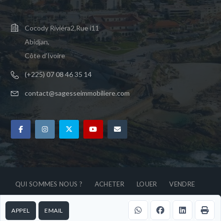
Cocody Riviéra2,Rue i11
Abidjan,
Côte d'Ivoire
(+225) 07 08 46 35 14
contact@sagesseimmobiliere.com
QUI SOMMES NOUS ?
ACHETER
LOUER
VENDRE
COURTAGE
ACTUALITES
CONTACT
APPEL
EMAIL
© 2026 Sagesse immobilière, Tous droits réservés.