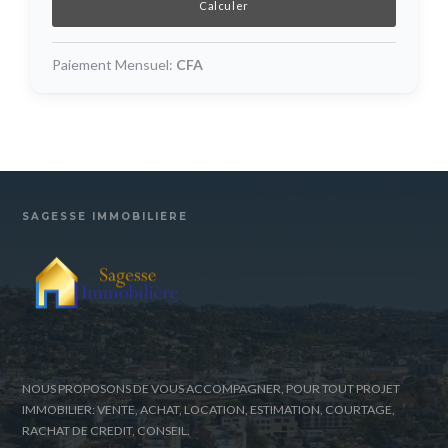
Paiement Mensuel:
CFA
SAGESSE IMMOBILIÈRE
NOUS PROPOSONS DE VOUS ACCOMPAGNER, POUR TOUT PROJET
IMMOBILIER: VENTE, ACHAT, LOCATION, ESTIMATION, COURTAGE,
RACHAT DE CREDIT, CONSEIL.