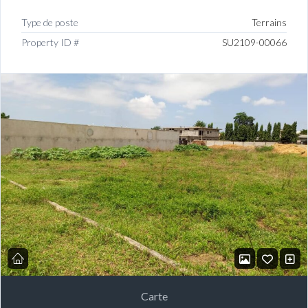
Type de poste
Terrains
Property ID #
SU2109-00066
Carte