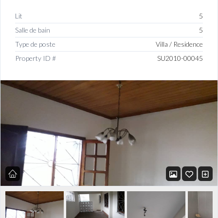
Lit
5
Salle de bain
5
Type de poste
Villa / Residence
Property ID #
SU2010-00045