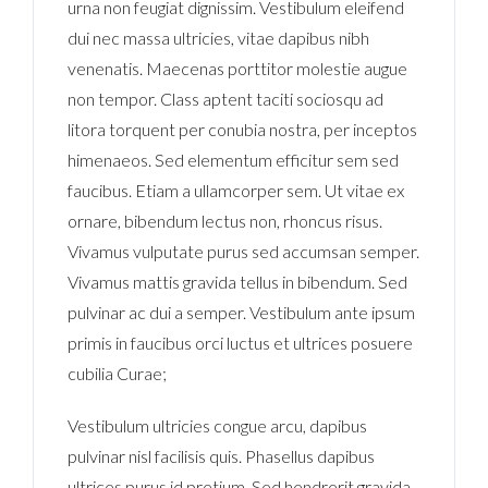
urna non feugiat dignissim. Vestibulum eleifend
dui nec massa ultricies, vitae dapibus nibh
venenatis. Maecenas porttitor molestie augue
non tempor. Class aptent taciti sociosqu ad
litora torquent per conubia nostra, per inceptos
himenaeos. Sed elementum efficitur sem sed
faucibus. Etiam a ullamcorper sem. Ut vitae ex
ornare, bibendum lectus non, rhoncus risus.
Vivamus vulputate purus sed accumsan semper.
Vivamus mattis gravida tellus in bibendum. Sed
pulvinar ac dui a semper. Vestibulum ante ipsum
primis in faucibus orci luctus et ultrices posuere
cubilia Curae;
Vestibulum ultricies congue arcu, dapibus
pulvinar nisl facilisis quis. Phasellus dapibus
ultrices purus id pretium. Sed hendrerit gravida