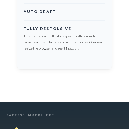
AUTO DRAFT
FULLY RESPONSIVE
This theme was built to look great on all devices from
large desktops to tablets and mobile phones. Go ahead
resize the browser and see it in action.
SAGESSE IMMOBILIÈRE